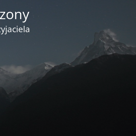
czony
yjaciela