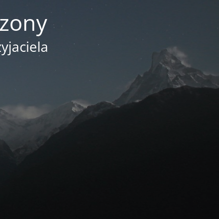
czony
yjaciela