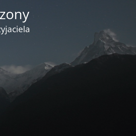
czony
yjaciela