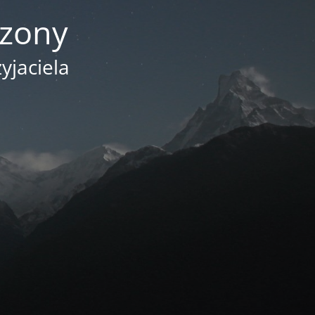
czony
yjaciela