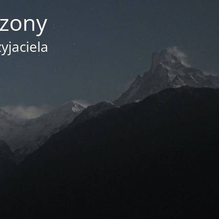
czony
yjaciela